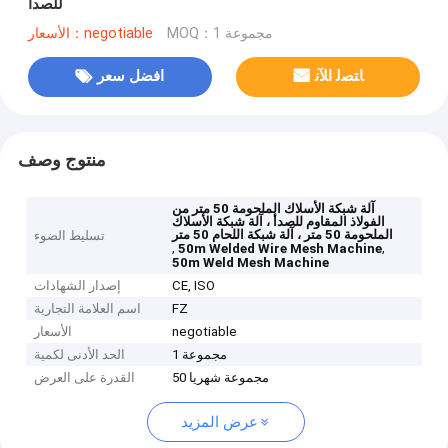
للصدأ
MOQ：1 مجموعة
الأسعار：negotiable
ﺎﺘﺼﻟ ﺍﻶﻧ
افضل سعر
منتوج وصف
آلة شبكة الأسلاك الملحومة 50 متر من
الفولاذ المقاوم للصدأ ، آلة شبكة الأسلاك
الملحومة 50 متر ، آلة شبكة اللحام 50 متر
تسليط الضوء
,
,
50m Welded Wire Mesh Machine
50m Weld Mesh Machine
CE, ISO
إصدار الشهادات
FZ
اسم العلامة التجارية
negotiable
الأسعار
1 مجموعة
الحد الأدنى لكمية
50 مجموعة شهريا
القدرة على العرض
عرض المزيد