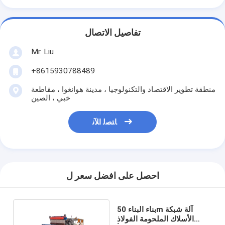
تفاصيل الاتصال
Mr. Liu
+8615930788489
منطقة تطوير الاقتصاد والتكنولوجيا ، مدينة هوانغوا ، مقاطعة
خبي ، الصين
ﺎﺘﺼﻟ ﺍﻶﻧ
احصل على افضل سعر ل
بناء البناء 50m آلة شبكة
الأسلاك الملحومة الفولاذ