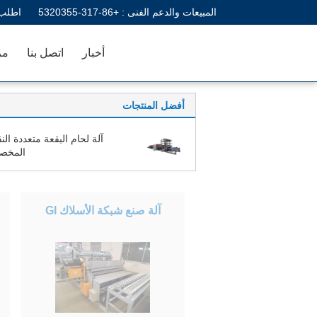
المبيعات والدعم الفنى :
+86-317-5320355
اطلب 
أخبار
اتصل بنا
مر
أفضل المنتجات
آلة لحام البقعة متعددة الن
المخص
آلة صنع شبكة الأسلاك GI