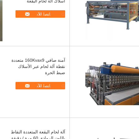
أسلاك آلة لحام البقعة
ﺎﺘﺼﻟ ﺍﻶﻧ
آمنة صافي 160Kvax9 متعددة
نقطة آلة لحام عبر الأسلاك
ضبط الحرة
ﺎﺘﺼﻟ ﺍﻶﻧ
آلة لحام البقعة المتعددة النقاط
باللون الرمادي 60 مرة / دقيقة