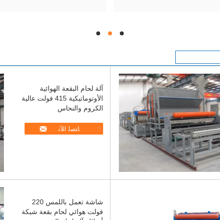
hd
hd
hd
آلة لحام البقعة الهوائية
الأوتوماتيكية 415 فولت عالية
الكروم والنحاس
ﺎﺘﺼﻟ ﺍﻶﻧ
شاشة تعمل باللمس 220
فولت هوائي لحام بقعة شبكة