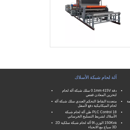
آلة لحام شبكة الأسلاك
دقة 0.1mm 415V سلك شبكة آلة لحام
لتخزين المعادن قفص
ومة
متعددة النقاط التحكم العددي سلك شبكة آلة
لحام الميكانيكية دفع لأسفل
PLC Control 18 طن آلة لحام شبكة
الأسلاك لشريط التسليح الخرساني
150Kva الوزن 9t آلة لحام شبكة سلكية 2D
3D سياج مع الانحناء