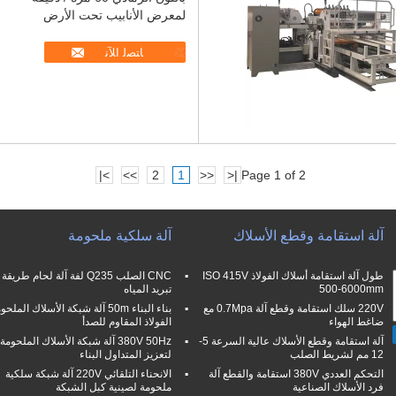
لمعرض الأنابيب تحت الأرض
ﺎﺘﺼﻟ ﺍﻶﻧ
>|
>>
2
1
<<
|<
Page 1 of 2
آلة استقامة وقطع الأسلاك
آلة سلكية ملحومة
طول آلة استقامة أسلاك الفولاذ ISO 415V
CNC الصلب Q235 لفة آلة لحام طريقة
500-6000mm
تبريد المياه
220V سلك استقامة وقطع آلة 0.7Mpa مع
بناء البناء 50m آلة شبكة الأسلاك الملح
ضاغط الهواء
الفولاذ المقاوم للصدأ
آلة استقامة وقطع الأسلاك عالية السرعة 5-
380V 50Hz آلة شبكة الأسلاك الملحومة
12 مم لشريط الصلب
لتعزيز المتداول البناء
التحكم العددي 380V استقامة والقطع آلة
الانحناء التلقائي 220V آلة شبكة سلكية
فرد الأسلاك الصناعية
ملحومة لصينية كبل الشبكة