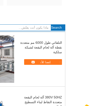
التلقائي طول 6000 مم متعددة
نقطة آلة لحام البقعة لشبكة
سلكية
ﺎﺘﺼﻟ ﺍﻶﻧ
380V 50HZ آلة لحام البقعة
متعددة النقاط لبناء التسطيح