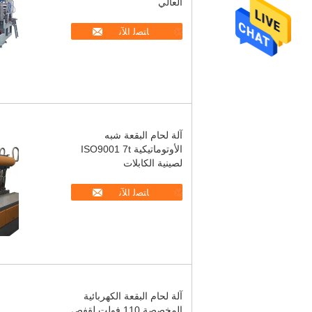
العالي
ﺎﺘﺼﻟ ﺍﻶﻧ
آلة لحام البقعة شبه
الأوتوماتيكية ISO9001 7t
لصينية الكابلات
ﺎﺘﺼﻟ ﺍﻶﻧ
آلة لحام البقعة الكهربائية
المخصصة 110 فولت لقفص