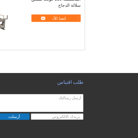
سلالة الدجاج
ﺎﺘﺼﻟ ﺍﻶﻧ
طلب اقتباس
أرسلت