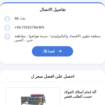
تفاصيل الاتصال
Mr. Liu
+8615930788489
منطقة تطوير الاقتصاد والتكنولوجيا ، مدينة هوانغوا ، مقاطعة
خبي ، الصين
ﺎﺘﺼﻟ ﺍﻶﻧ
احصل على افضل سعر ل
آلة لحام أسلاك الفولاذ
حسب الطلب قفص