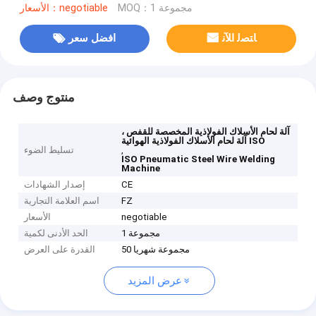
MOQ：1 مجموعة
الأسعار：negotiable
ﺎﺘﺼﻟ ﺍﻶﻧ
افضل سعر
منتوج وصف
آلة لحام الأسلاك الفولاذية المخصصة للقفص ،
آلة لحام الأسلاك الفولاذية الهوائية ISO
,
تسليط الضوء
ISO Pneumatic Steel Wire Welding
Machine
CE
إصدار الشهادات
FZ
اسم العلامة التجارية
negotiable
الأسعار
1 مجموعة
الحد الأدنى لكمية
50 مجموعة شهريا
القدرة على العرض
عرض المزيد