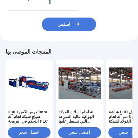
استمر
المنتجات الموصى بها
شاشة LCD تعمل
آلة لحام أسلاك الفولاذ
العرض الآمن 3300mm
باللمس 8 مم آلة لحام
الهوائية عالية السرعة
سياج شبكة لحام آلة
اك الفولاذ لشبكة
التي تسيطر عليها
التحكم في البرمجة PLC
البناء
الحواسيب الصغيرة
فضل سعر
افضل سعر
افضل سعر