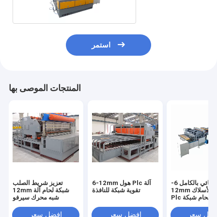
استمر
المنتجات الموصى بها
التلقائي بالكامل 6-
6-12mm هول Plc آلة
تعزيز شريط الصلب
12mm قبل قطع الأسلاك
تقوية شبكة للنافذة
12mm شبكة لحام آلة
Plc آلة لحام شبكة
شبه محرك سيرفو
التسليح
فضل سعر
افضل سعر
افضل سعر