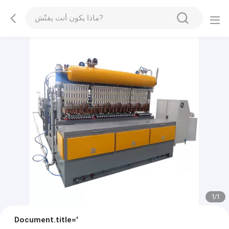
1
/
1
Document.title='