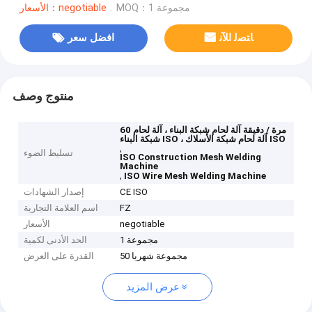
MOQ：1 مجموعة
الأسعار：negotiable
ﺎﺘﺼﻟ ﺍﻶﻧ
افضل سعر
منتوج وصف
60 مرة / دقيقة آلة لحام شبكة البناء ، آلة لحام
شبكة البناء ISO ، آلة لحام شبكة الأسلاك ISO
,
تسليط الضوء
ISO Construction Mesh Welding
Machine
,
ISO Wire Mesh Welding Machine
CE ISO
إصدار الشهادات
FZ
اسم العلامة التجارية
negotiable
الأسعار
1 مجموعة
الحد الأدنى لكمية
50 مجموعة شهريا
القدرة على العرض
عرض المزيد