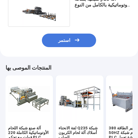
أوتوماتيكية بالكامل من النوع
الهوائي
استمر
المنتجات الموصى بها
توفير الطاقة 380V
لفة الانحناء Q235 شبكة
آلة صنع شبكة اللحام
50HZ لفة آلة لحام شبكة
أسلاك آلة لحام الكربون
الأوتوماتيكية الكاملة 220
PLC مع شاشة تعمل
الصلب
فولت مع تحكم PLC