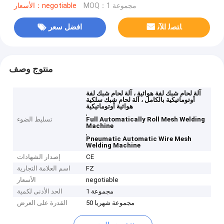
MOQ：1 مجموعة
الأسعار：negotiable
ﺎﺘﺼﻟ ﺍﻶﻧ
افضل سعر
منتوج وصف
آلة لحام شبك لفة هوائية ، آلة لحام شبك لفة
أوتوماتيكية بالكامل ، آلة لحام شبك سلكية
هوائية أوتوماتيكية
,
Full Automatically Roll Mesh Welding
تسليط الضوء
Machine
,
Pneumatic Automatic Wire Mesh
Welding Machine
CE
إصدار الشهادات
FZ
اسم العلامة التجارية
negotiable
الأسعار
1 مجموعة
الحد الأدنى لكمية
50 مجموعة شهريا
القدرة على العرض