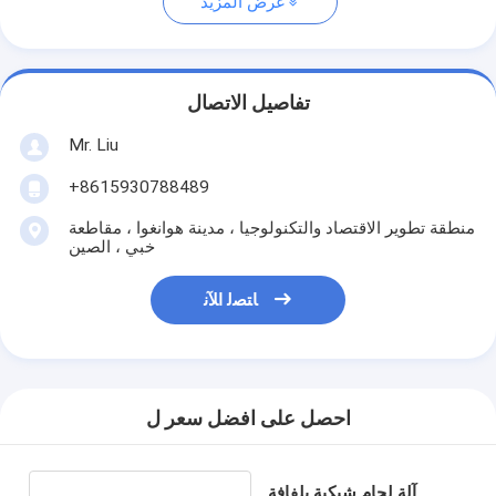
عرض المزيد
تفاصيل الاتصال
Mr. Liu
+8615930788489
منطقة تطوير الاقتصاد والتكنولوجيا ، مدينة هوانغوا ، مقاطعة
خبي ، الصين
ﺎﺘﺼﻟ ﺍﻶﻧ
احصل على افضل سعر ل
آلة لحام شبكية بلفافة