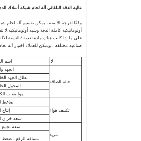
عالية الدقة التلقائي آلة لحام شبكة أسلاك الدج
وفقًا لدرجة الأتمتة ، يمكن تقسيم آلة لحام شبك
أوتوماتيكية كاملة الدقة وشبه أوتوماتيكية.لا ت
على ما إذا كانت هناك مادة تغذية ؛بالنسبة للآ
صناعية مختلفة ، ويمكن للعملاء اختيار آلة لحام
لا.
اسم ال
الجهد وا
نطاق الجهد الخ
حالة الطاقة
المحول الخ
مواصفات الكا
ضاغط ال
تكييف هواء
إنتاج ا
سعة خزان ال
سعة تجمع ال
تبريد
مسافة الرفع ، ضغط ال