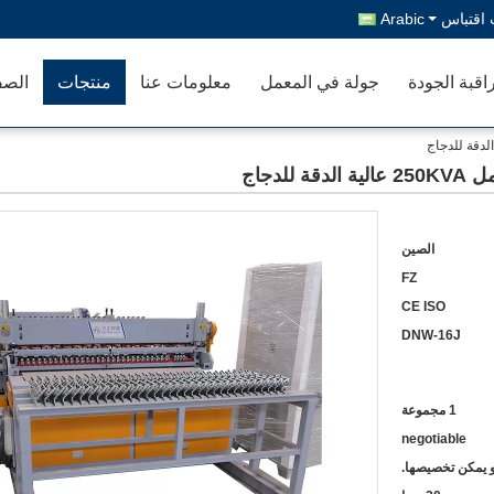
اقتباس
Arabic
اقبة الجودة
جولة في المعمل
معلومات عنا
منتجات
الصف
لدجاج
الصين
FZ
CE ISO
DNW-16J
1 مجموعة
negotiable
أو يمكن تخصيصها.