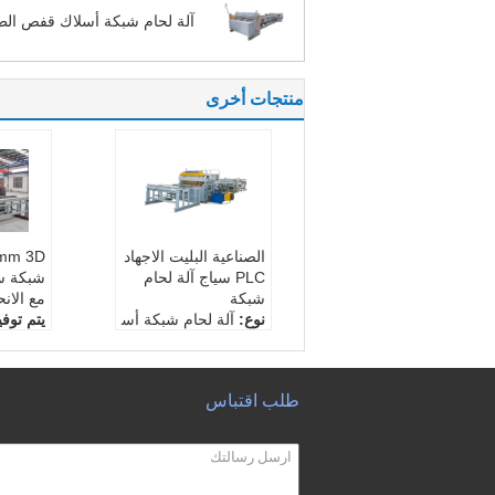
آلة لحام شبكة أسلاك قفص الط
منتجات أخرى
الصناعية البليت الاجهاد
PLC سياج آلة لحام
شبكة سل
شبكة
مع الانح
نوع:
آلة لحام شبكة أس
يتم توف
لاك البليت الصناعية
البيع:
ال
مادة الآلة:
ألواح ثقيلة
ة لخدمة
وقضبان مقطعية
ارج
طلب اقتباس
نطاق قطر السلك:
6 +
ضمان:
6 مم
قطر ال
مش هايت:
≤1300 مم
ملم
سرعة ا
مرة / د