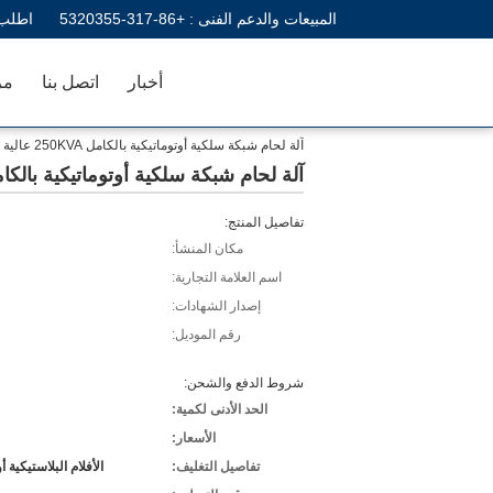
المبيعات والدعم الفنى :
+86-317-5320355
اطلب 
أخبار
اتصل بنا
مر
آلة لحام شبكة سلكية أوتوماتيكية بالكامل 250KVA عالية الدقة للدجاج
آلة لحام شبكة سلكية أوتوماتيكية بالكامل 250KVA عالية الدقة ل
تفاصيل المنتج:
مكان المنشأ:
اسم العلامة التجارية:
إصدار الشهادات:
رقم الموديل:
شروط الدفع والشحن:
الحد الأدنى لكمية:
الأسعار:
تفاصيل التغليف:
الأفلام البلاستيكية 