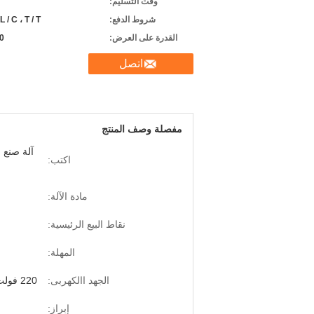
وقت التسليم:
شروط الدفع:
L / C ، T / T ، ويسترن يونيون
القدرة على العرض:
50 مجمو
اتصل
مفصلة وصف المنتج
آلة صنع ش
اكتب:
مادة الآلة:
نقاط البيع الرئيسية:
المهلة:
الجهد االكهربى:
220 فولت / 380 فولت / 415 فولت / 440 فولت
إبراز: