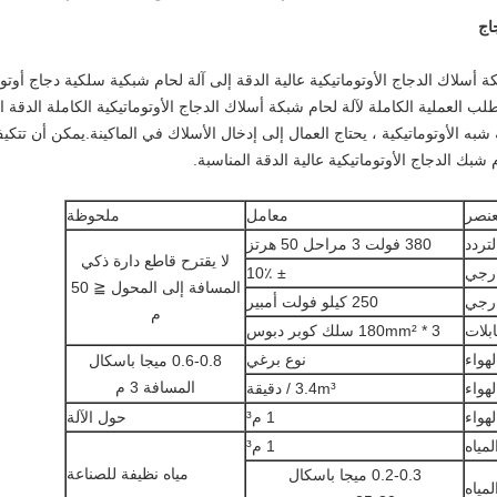
اج
ة أسلاك الدجاج الأوتوماتيكية عالية الدقة إلى آلة لحام شبكية سلكية دجاج أوتوم
تطلب العملية الكاملة لآلة لحام شبكة أسلاك الدجاج الأوتوماتيكية الكاملة الدقة
لة شبه الأوتوماتيكية ، يحتاج العمال إلى إدخال الأسلاك في الماكينة.يمكن أن تت
 شبك الدجاج الأوتوماتيكية عالية الدقة المناسبة.
عنصر
معامل
ملحوظة
لتردد
380 فولت 3 مراحل 50 هرتز
لا يقترح قاطع دارة ذكي
ارجي
± 10٪
المسافة إلى المحول ≦ 50
ارجي
250 كيلو فولت أمبير
م
بلات
180mm² * 3 سلك كوبر دبوس
هواء
نوع برغي
0.6-0.8 ميجا باسكال
المسافة 3 م
لهواء
3.4m³ / دقيقة
هواء
1 م³
حول الآلة
مياه
1 م³
مياه نظيفة للصناعة
0.2-0.3 ميجا باسكال
مياه