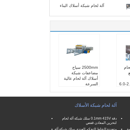
آلة لحام شبكة أسلاك البناء
لحام
2500mm سياج
مضاعفات شبكة
أسلاك آلة لحام عالية
2.3-6.0
السرعة
قطر السلك::
3-6 ملم
1600 م
أقصى عرض::
2500 م
م
آلة لحام شبكة الأسلاك
:
CE,I
اسم::
آلة صنع السياج
توفير خدمة ما بعد البي
ع:
المهندسين المتاحين
دقة 0.1mm 415V سلك شبكة آلة لحام
لخدمة الآلات في الخار
لتخزين المعادن قفص
ج ، وخدمة الصيانة والإ
ومة
متعددة النقاط التحكم العددي سلك شبكة آلة