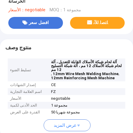
الخرسانة
MOQ：1 مجموعة
الأسعار：negotiable
ﺎﺘﺼﻟ ﺍﻶﻧ
افضل سعر
منتوج وصف
آلة لحام شبكة الأسلاك القابلة للتعديل ، آلة
لحام شبكة الأسلاك 12 مم ، آلة شبكة التسليح
12 مم
تسليط الضوء
,
,
12mm Wire Mesh Welding Machine
12mm Reinforcing Mesh Machine
CE
إصدار الشهادات
FZ
اسم العلامة التجارية
negotiable
الأسعار
1 مجموعة
الحد الأدنى لكمية
50 مجموعة شهريا
القدرة على العرض
عرض المزيد