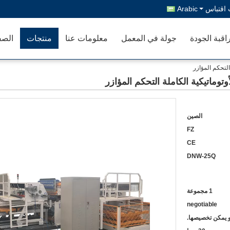
اقتباس
Arabic
اقبة الجودة
جولة في المعمل
معلومات عنا
منتجات
الصف
التحكم المؤازر
توماتيكية الكاملة التحكم المؤازر
الصين
FZ
CE
DNW-25Q
1 مجموعة
negotiable
أو يمكن تخصيصها.