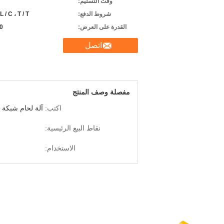
وقت التسليم:
شروط الدفع:
L / C ، T / T ، ويسترن يونيون
القدرة على العرض:
50 مجمو
اتصل
مفصلة وصف المنتج
اكتب:
آلة لحام شبكة ا
نقاط البيع الرئيسية:
الاستخدام: