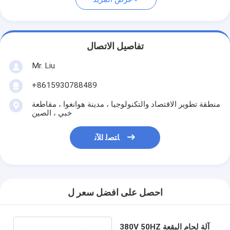
تفاصيل الاتصال
Mr. Liu
+8615930788489
منطقة تطوير الاقتصاد والتكنولوجيا ، مدينة هوانغوا ، مقاطعة
خبي ، الصين
ﺎﺘﺼﻟ ﺍﻶﻧ
احصل على افضل سعر ل
380V 50HZ آلة لحام البقعة