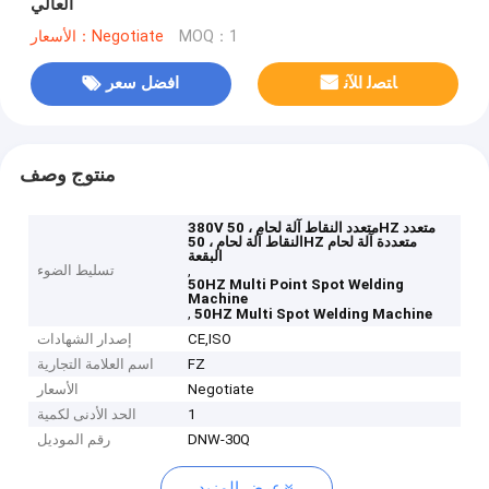
العالي
MOQ：1
الأسعار：Negotiate
ﺎﺘﺼﻟ ﺍﻶﻧ
افضل سعر
منتوج وصف
380V متعدد النقاط آلة لحام ، 50HZ متعدد
النقاط آلة لحام ، 50HZ متعددة آلة لحام
البقعة
,
تسليط الضوء
50HZ Multi Point Spot Welding
Machine
,
50HZ Multi Spot Welding Machine
CE,ISO
إصدار الشهادات
FZ
اسم العلامة التجارية
Negotiate
الأسعار
1
الحد الأدنى لكمية
DNW-30Q
رقم الموديل
عرض المزيد