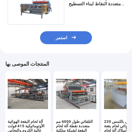
متعددة النقاط لبناء التسطيح
العالي
استمر
المنتجات الموصى بها
شاشة تعمل باللمس 220
التلقائي طول 6000 مم
آلة لحام البقعة الهوائية
هوائي لحام بقعة
متعددة نقطة آلة لحام
الأوتوماتيكية 415 فولت
ة أسلاك آلة لحام
البقعة لشبكة سلكية
عالية الكروم والنحاس