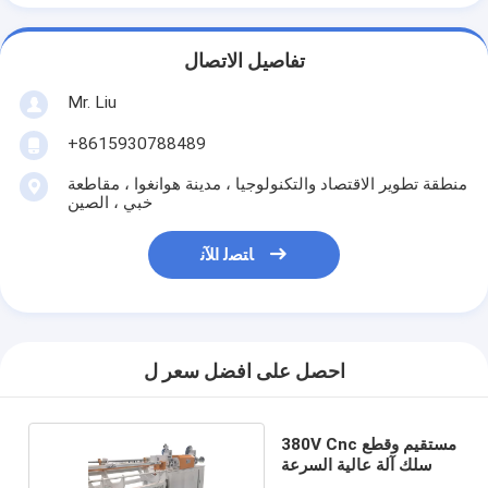
تفاصيل الاتصال
Mr. Liu
+8615930788489
منطقة تطوير الاقتصاد والتكنولوجيا ، مدينة هوانغوا ، مقاطعة
خبي ، الصين
ﺎﺘﺼﻟ ﺍﻶﻧ
احصل على افضل سعر ل
380V Cnc مستقيم وقطع
سلك آلة عالية السرعة