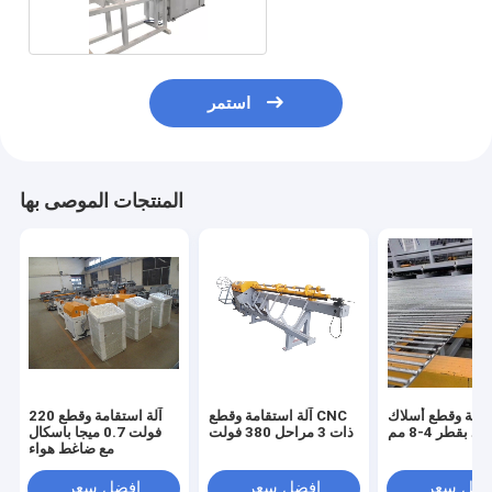
استمر
المنتجات الموصى بها
قامة وقطع أسلاك
آلة استقامة وقطع CNC
آلة استقامة وقطع 220
اذ بقطر 4-8 مم
ذات 3 مراحل 380 فولت
فولت 0.7 ميجا باسكال
مع ضاغط هواء
فضل سعر
افضل سعر
افضل سعر