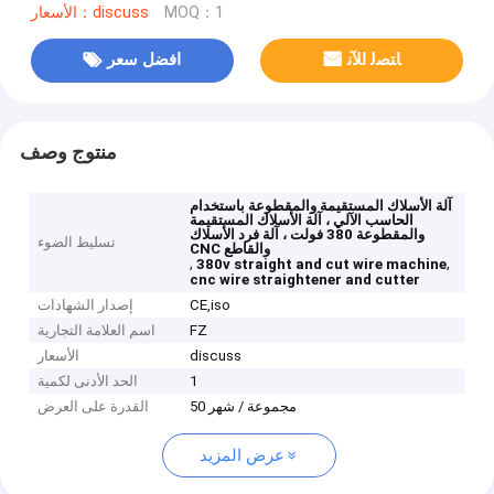
MOQ：1
الأسعار：discuss
ﺎﺘﺼﻟ ﺍﻶﻧ
افضل سعر
منتوج وصف
آلة الأسلاك المستقيمة والمقطوعة باستخدام
الحاسب الآلي ، آلة الأسلاك المستقيمة
والمقطوعة 380 فولت ، آلة فرد الأسلاك
تسليط الضوء
CNC والقاطع
,
,
380v straight and cut wire machine
cnc wire straightener and cutter
CE,iso
إصدار الشهادات
FZ
اسم العلامة التجارية
discuss
الأسعار
1
الحد الأدنى لكمية
50 مجموعة / شهر
القدرة على العرض
عرض المزيد