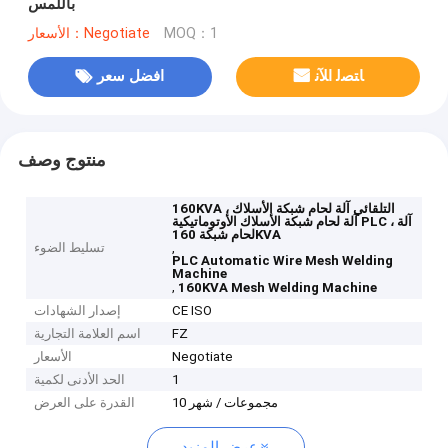
باللمس
MOQ：1
الأسعار：Negotiate
ﺎﺘﺼﻟ ﺍﻶﻧ
افضل سعر
منتوج وصف
160KVA التلقائي آلة لحام شبكة الأسلاك ،
آلة لحام شبكة الأسلاك الأوتوماتيكية PLC ، آلة
لحام شبكة 160KVA
,
تسليط الضوء
PLC Automatic Wire Mesh Welding
Machine
,
160KVA Mesh Welding Machine
CE ISO
إصدار الشهادات
FZ
اسم العلامة التجارية
Negotiate
الأسعار
1
الحد الأدنى لكمية
10 مجموعات / شهر
القدرة على العرض
عرض المزيد