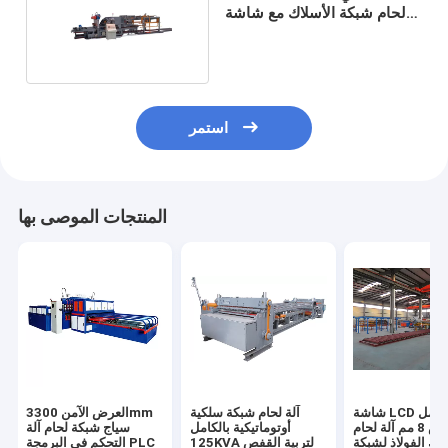
لحام شبكة الأسلاك مع شاشة
تعمل باللمس
استمر
المنتجات الموصى بها
شاشة LCD تعمل
آلة لحام شبكة سلكية
العرض الآمن 3300mm
باللمس 8 مم آلة لحام
أوتوماتيكية بالكامل
سياج شبكة لحام آلة
اك الفولاذ لشبكة
125KVA لتربية القفص
التحكم في البرمجة PLC